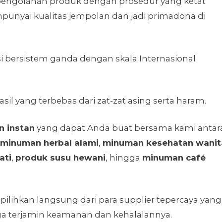
 pengolahan produk dengan prosedur yang ketat
nyai kualitas jempolan dan jadi primadona di
bersistem ganda dengan skala Internasional
il yang terbebas dari zat-zat asing serta haram.
 instan
yang dapat Anda buat bersama kami antar
minuman herbal alami
,
minuman kesehatan wanit
ati
,
produk susu hewani
, hingga
minuman café
ilihkan langsung dari para supplier tepercaya yang
gga terjamin keamanan dan kehalalannya.