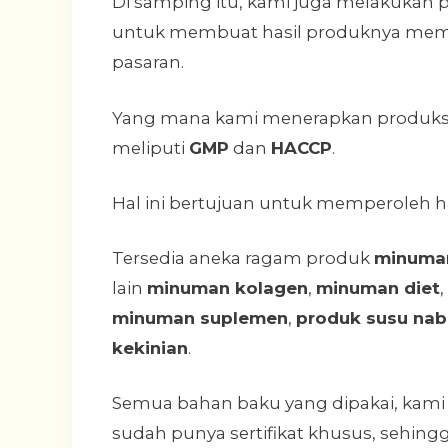
Di samping itu, kami juga melakukan
untuk membuat hasil produknya mempu
pasaran.
Yang mana kami menerapkan produksi 
meliputi
GMP
dan
HACCP
.
Hal ini bertujuan untuk memperoleh has
Tersedia aneka ragam produk
minuman
lain
minuman kolagen
,
minuman diet
,
minuman suplemen
,
produk susu nab
kekinian
.
Semua bahan baku yang dipakai, kami p
sudah punya sertifikat khusus, sehin