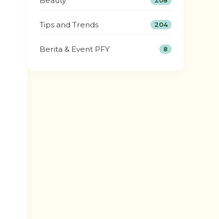
Beauty
208
Tips and Trends
204
Berita & Event PFY
8