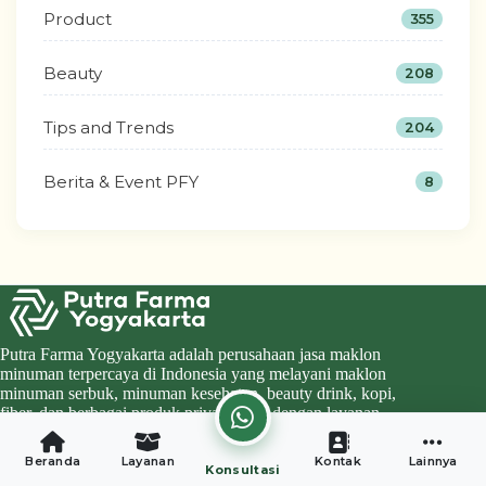
Product
355
Beauty
208
Tips and Trends
204
Berita & Event PFY
8
Putra Farma Yogyakarta adalah perusahaan jasa maklon
minuman terpercaya di Indonesia yang melayani maklon
minuman serbuk, minuman kesehatan, beauty drink, kopi,
fiber, dan berbagai produk private label dengan layanan
lengkap mulai formulasi hingga legalitas BPOM dan Halal.
Kantor Pusat & Pabrik Produksi
Beranda
Layanan
Kontak
Lainnya
Konsultasi
Semoyan No.1, RT.03, Singosaren I, Singosaren, Kec.