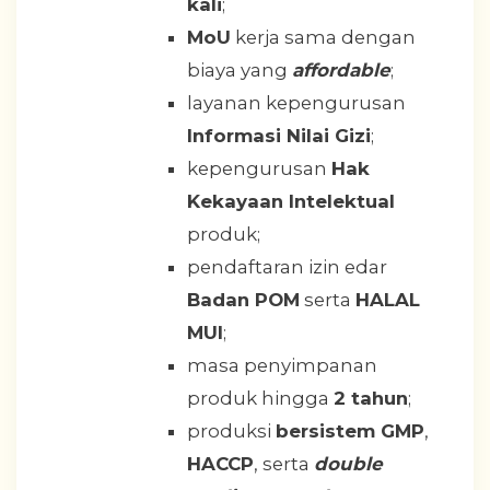
kali
;
MoU
kerja sama dengan
biaya yang
affordable
;
layanan kepengurusan
Informasi Nilai Gizi
;
kepengurusan
Hak
Kekayaan Intelektual
produk;
pendaftaran izin edar
Badan POM
serta
HALAL
MUI
;
masa penyimpanan
produk hingga
2 tahun
;
produksi
bersistem GMP
,
HACCP
, serta
double