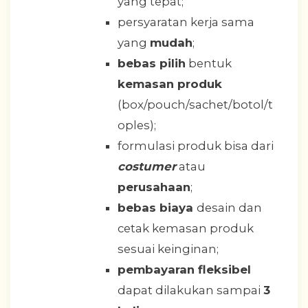
yang tepat;
persyaratan kerja sama
yang
mudah
;
bebas pilih
bentuk
kemasan produk
(box/pouch/sachet/botol/t
oples);
formulasi produk bisa dari
costumer
atau
perusahaan
;
bebas biaya
desain dan
cetak kemasan produk
sesuai keinginan;
pembayaran fleksibel
dapat dilakukan sampai
3