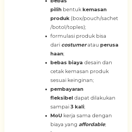
bebas
pilih
bentuk
kemasan
produk
(box/pouch/sachet
/botol/toples);
formulasi produk bisa
dari
costumer
atau
perusa
haan
;
bebas biaya
desain dan
cetak kemasan produk
sesuai keinginan;
pembayaran
fleksibel
dapat dilakukan
sampai
3 kali
;
MoU
kerja sama dengan
biaya yang
affordable
;