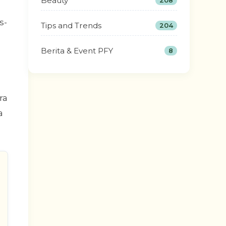
Beauty
208
s-
Tips and Trends
204
Berita & Event PFY
8
ra
a