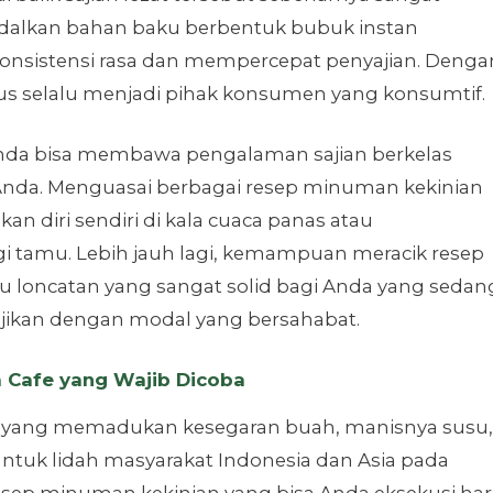
dalkan bahan baku berbentuk bubuk instan
onsistensi rasa dan mempercepat penyajian. Denga
rus selalu menjadi pihak konsumen yang konsumtif.
 Anda bisa membawa pengalaman sajian berkelas
Anda. Menguasai berbagai resep minuman kekinian
 diri sendiri di kala cuaca panas atau
tamu. Lebih jauh lagi, kemampuan meracik resep
tu loncatan yang sangat solid bagi Anda yang sedan
anjikan dengan modal yang bersahabat.
a Cafe yang Wajib Dicoba
sial yang memadukan kesegaran buah, manisnya susu,
ntuk lidah masyarakat Indonesia dan Asia pada
sep minuman kekinian yang bisa Anda eksekusi har