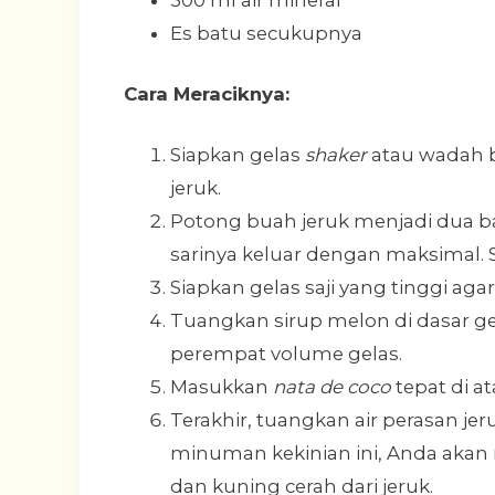
Es batu secukupnya
Cara Meraciknya:
Siapkan gelas
shaker
atau wadah be
jeruk.
Potong buah jeruk menjadi dua ba
sarinya keluar dengan maksimal. Si
Siapkan gelas saji yang tinggi a
Tuangkan sirup melon di dasar g
perempat volume gelas.
Masukkan
nata de coco
tepat di at
Terakhir, tuangkan air perasan je
minuman kekinian ini, Anda akan 
dan kuning cerah dari jeruk.