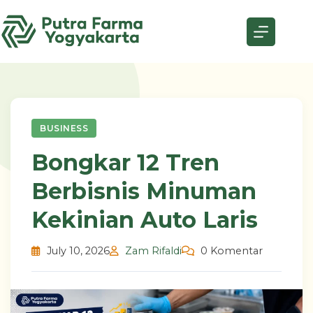
Skip
to
content
BUSINESS
Bongkar 12 Tren
Berbisnis Minuman
Kekinian Auto Laris
July 10, 2026
Zam Rifaldi
0 Komentar