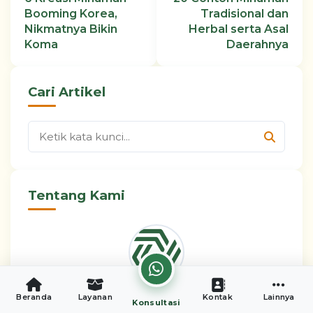
Booming Korea,
Tradisional dan
Nikmatnya Bikin
Herbal serta Asal
Koma
Daerahnya
Cari Artikel
Tentang Kami
Beranda
Layanan
Kontak
Lainnya
CV. Putra Farma Yogyakarta
adalah mitra
Konsultasi