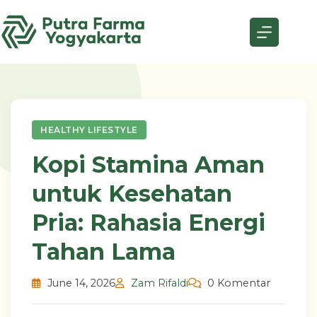
Skip
to
content
HEALTHY LIFESTYLE
Kopi Stamina Aman
untuk Kesehatan
Pria: Rahasia Energi
Tahan Lama
June 14, 2026
Zam Rifaldi
0 Komentar