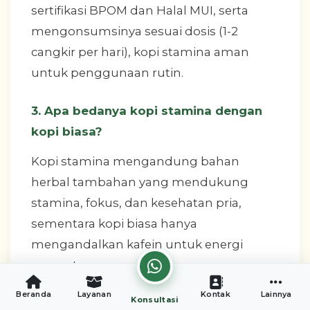
sertifikasi BPOM dan Halal MUI, serta
mengonsumsinya sesuai dosis (1-2
cangkir per hari), kopi stamina aman
untuk penggunaan rutin.
3. Apa bedanya kopi stamina dengan
kopi biasa?
Kopi stamina mengandung bahan
herbal tambahan yang mendukung
stamina, fokus, dan kesehatan pria,
sementara kopi biasa hanya
mengandalkan kafein untuk energi
sementara.
Beranda
Layanan
Kontak
Lainnya
Konsultasi
4. Bagaimana cara memastikan kopi