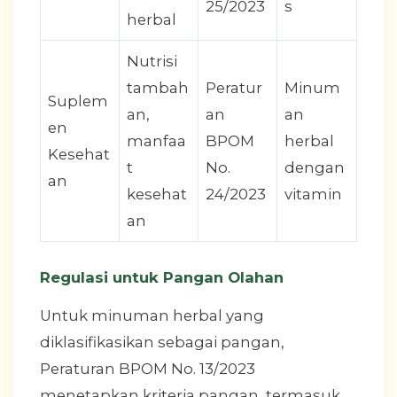
25/2023
s
herbal
Nutrisi
tambah
Peratur
Minum
Suplem
an,
an
an
en
manfaa
BPOM
herbal
Kesehat
t
No.
dengan
an
kesehat
24/2023
vitamin
an
Regulasi untuk Pangan Olahan
Untuk minuman herbal yang
diklasifikasikan sebagai pangan,
Peraturan BPOM No. 13/2023
menetapkan kriteria pangan, termasuk