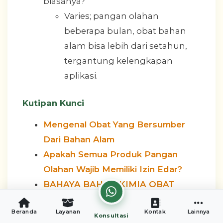
biasanya?
Varies; pangan olahan
beberapa bulan, obat bahan
alam bisa lebih dari setahun,
tergantung kelengkapan
aplikasi.
Kutipan Kunci
Mengenal Obat Yang Bersumber
Dari Bahan Alam
Apakah Semua Produk Pangan
Olahan Wajib Memiliki Izin Edar?
BAHAYA BAHAN KIMIA OBAT
(BKO) YANG DIBUBUHKAN
Beranda
Layanan
Kontak
Lainnya
KEDALAM OBAT TRADISIONAL
Konsultasi